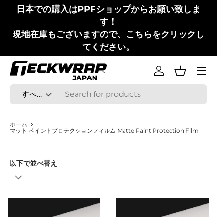
日本での購入はPPFショップからお願い致しま
コンテンツへスキップ
す！
現地在庫もございますので、こちらを
クリック
し
てください。
メニュ
ログイン
バスケッ
検索
商品タイプ
すべて
ホーム
マット ペイントプロテクションフィルム Matte Paint Protection Film
以下で並べ替え