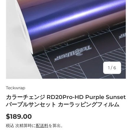
の
1
/
6
Teckwrap
カラーチェンジ RD20Pro-HD Purple Sunset
パープルサンセット カーラッピングフィルム
$189.00
税込 次精算時に
配送料
を算出。