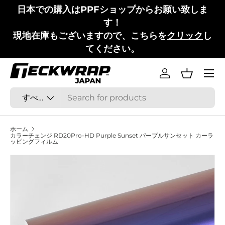
日本での購入はPPFショップからお願い致しま
コンテンツへスキップ
す！
現地在庫もございますので、こちらを
クリック
し
てください。
メニュ
ログイン
バスケッ
検索
商品タイプ
すべて
ホーム
カラーチェンジ RD20Pro-HD Purple Sunset パープルサンセット カーラ
ッピングフィルム