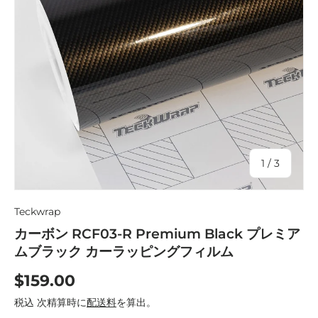
の
1
/
3
Teckwrap
カーボン RCF03-R Premium Black プレミア
ムブラック カーラッピングフィルム
$159.00
税込 次精算時に
配送料
を算出。