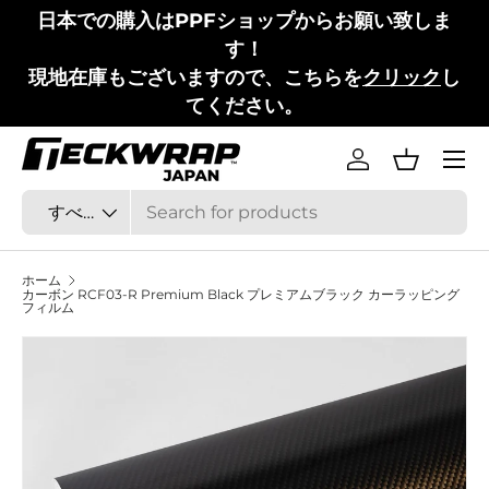
日本での購入はPPFショップからお願い致しま
コンテンツへスキップ
す！
現地在庫もございますので、こちらを
クリック
し
てください。
メニュ
ログイン
バスケッ
検索
商品タイプ
すべて
ホーム
カーボン RCF03-R Premium Black プレミアムブラック カーラッピング
フィルム