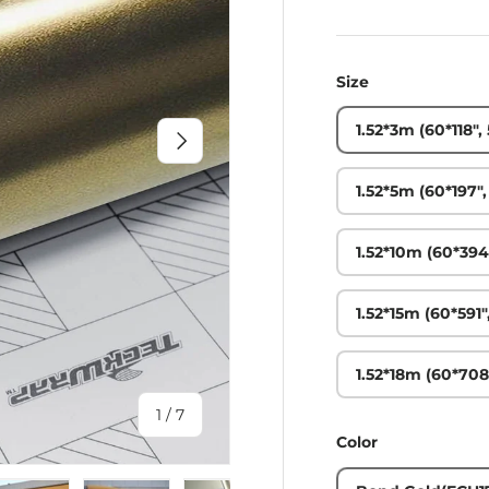
Size
1.52*3m (60*118", 
次
1.52*5m (60*197", 
1.52*10m (60*394",
1.52*15m (60*591",
1.52*18m (60*708"
の
1
/
7
Color