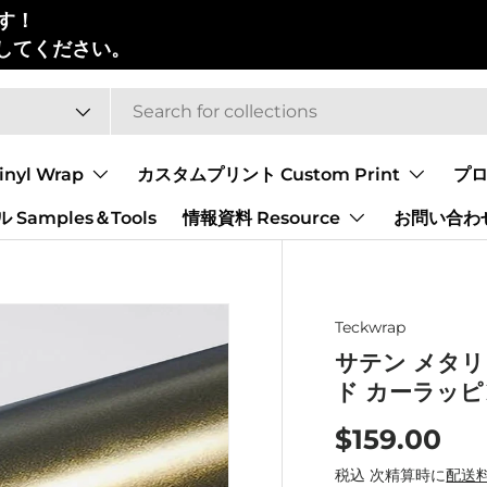
す！
してください。
yl Wrap
カスタムプリント Custom Print
プロ
Samples＆Tools
情報資料 Resource
お問い合わせ 
Teckwrap
サテン メタリッ
ド カーラッ
$159.00
税込 次精算時に
配送