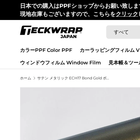
日本での購入はPPFショップからお願い致しま
コンテンツへスキップ
現地在庫もございますので、こちらを
クリック
検索
商品タイプ
すべて
カラーPPF Color PPF
カーラッピングフィルム Vin
ウィンドウフィルム Window Film
見本帳＆ツール 
ホーム
サテン メタリック ECH17 Bond Gold ボンドゴールド カーラッピングフィルム